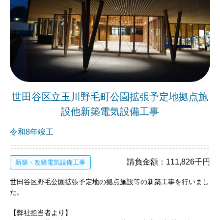
世田谷区立玉川野毛町公園拡張予定地拠点施
設他新築電気設備工事
令和8年竣工
請負金額：111,826千円
新築・改築電気設備工事
世田谷区野毛公園拡張予定地の拠点施設等の新築工事を行いまし
た。
【弊社担当者より】