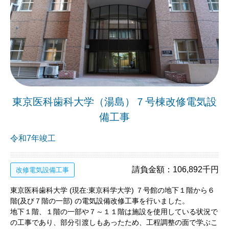
東京医科歯科大学（湯島）７号棟改修電気設
備工事
令和7年竣工
請負金額：106,892千円
改修電気設備工事
東京医科歯科大学 (現在:東京科学大学) ７号館の地下１階から６
階(及び７階の一部) の電気設備改修工事を行いました。
地下１階、１階の一部や７～１１階は施設を使用している状況で
の工事であり、部分引渡しもあったため、工程調整の面で学ぶこ